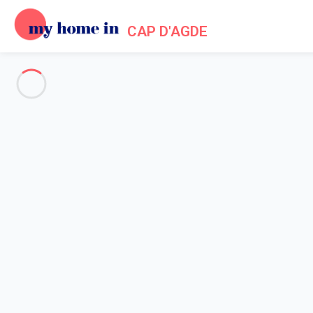
CAP D'AGDE
Voir toutes les photos
Aperçu
Description
Carte
Tarifs et disponibilités
Accueil
Appartement Le Cap D'agde
Appartement Le Cap D'agde
Cap d'Agde (34) - Quartier Centre Port -