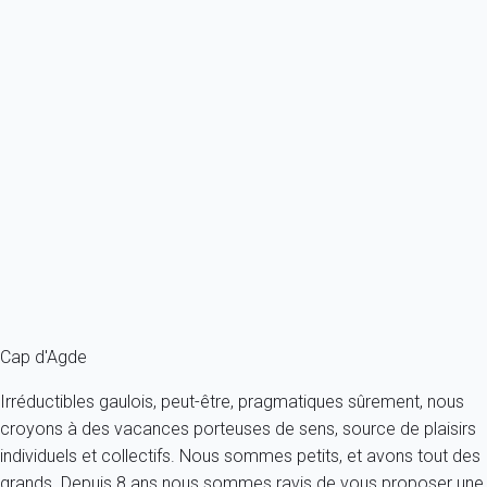
partenaire garant, qui statut sur la recevabilité de celle-ci. Le cas
échéant, à réception des éléments justificatifs, votre
remboursement est effectué par virement bancaire dans un
délai de 10 jours. Comme tout système d'assurance mutualiste,
les garanties dont vous bénéficiez ne tiennent dans la durée que
si elles sont activées pour des causes réelles et sérieuses.
Nous comptons sur votre bon sens dans l'usage que vous en
faites.
Cap d'Agde
Irréductibles gaulois, peut-être, pragmatiques sûrement, nous
croyons à des vacances porteuses de sens, source de plaisirs
individuels et collectifs. Nous sommes petits, et avons tout des
grands. Depuis 8 ans nous sommes ravis de vous proposer une