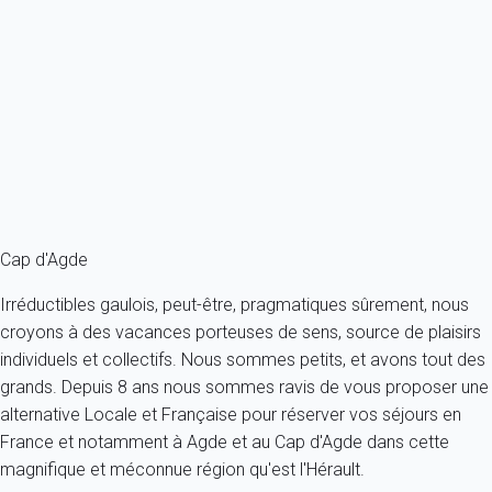
Maison 1 chambre Agde
France - Herault - Agde
4 personnes - 1 chambre - 2 salles de bain
À partir de
172€
/nuit
Ref : 56140
Fermer
Cap d'Agde
Irréductibles gaulois, peut-être, pragmatiques sûrement, nous
croyons à des vacances porteuses de sens, source de plaisirs
individuels et collectifs. Nous sommes petits, et avons tout des
grands. Depuis 8 ans nous sommes ravis de vous proposer une
alternative Locale et Française pour réserver vos séjours en
France et notamment à Agde et au Cap d'Agde dans cette
magnifique et méconnue région qu'est l'Hérault.