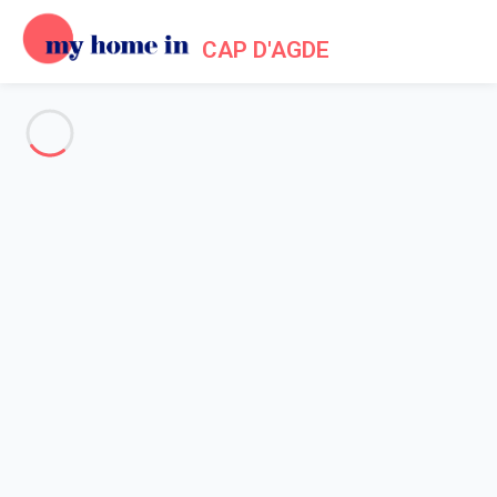
CAP D'AGDE
Voir toutes les photos
Aperçu
Description
Carte
Tarifs et disponibilités
Avis (4)
Accueil
Location maison Agde
Maison 6 chambres Agde
Maison 6 chambres Agde