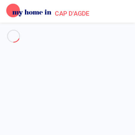
CAP D'AGDE
Voir toutes les photos
Aperçu
Description
Carte
Tarifs et disponibilités
Avis (8)
Accueil
Appartement 2 chambres Le Cap D'agde
Appartement 2 chambres Le
Cap D'agde