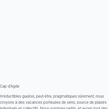
Ref : 59500
Previous
Next
Classique
Cap d'Agde (34) - Quartier Ile des Pêcheurs - Résidence Les...
France - Herault - Le Cap d'Agde
6 personnes - 2 chambres - 1 salle de bain
À partir de
73€
/nuit
Ref : 79813
Fermer
Cap d'Agde
Irréductibles gaulois, peut-être, pragmatiques sûrement, nous
croyons à des vacances porteuses de sens, source de plaisirs
individuels et collectifs. Nous sommes petits, et avons tout des