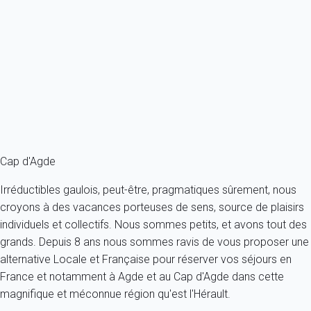
Appartement 1 chambre Agde
France - Herault - Agde
2 personnes - 1 chambre
À partir de
92€
/nuit
Ref : 56252
Fermer
Cap d'Agde
Irréductibles gaulois, peut-être, pragmatiques sûrement, nous
croyons à des vacances porteuses de sens, source de plaisirs
individuels et collectifs. Nous sommes petits, et avons tout des
grands. Depuis 8 ans nous sommes ravis de vous proposer une
alternative Locale et Française pour réserver vos séjours en
France et notamment à Agde et au Cap d'Agde dans cette
magnifique et méconnue région qu'est l'Hérault.