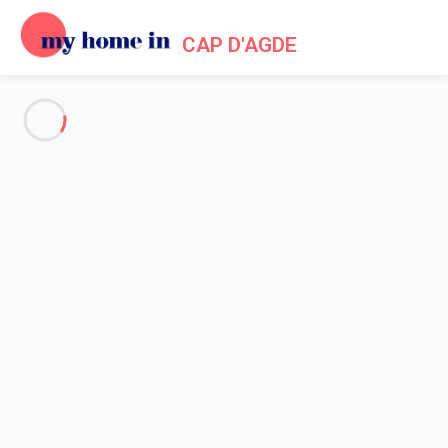
CAP D'AGDE
Voir toutes les photos
Aperçu
Description
Carte
Tarifs et disponibilités
Accueil
Location appartement Agde
Appartement 1 chambre Agde
Appartement 1 chambre Agde
Hébergement proposé par
Lola
- Membre du réseau de