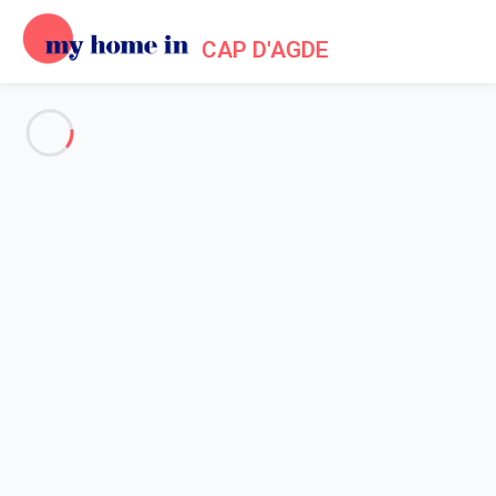
CAP D'AGDE
Voir toutes les photos
Aperçu
Description
Carte
Tarifs et disponibilités
Accueil
Location appartement Agde
Appartement 1 chambre Agde
Appartement 1 chambre Agde
Hébergement proposé par
Lola
- Membre du réseau de