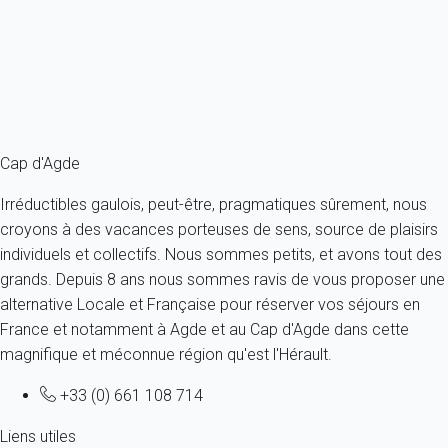
France - Herault - Agde
2 personnes - 1 chambre
À partir de
106€
/nuit
Ref : 56340
Fermer
Cap d'Agde
Irréductibles gaulois, peut-être, pragmatiques sûrement, nous
croyons à des vacances porteuses de sens, source de plaisirs
individuels et collectifs. Nous sommes petits, et avons tout des
grands. Depuis 8 ans nous sommes ravis de vous proposer une
alternative Locale et Française pour réserver vos séjours en
France et notamment à Agde et au Cap d'Agde dans cette
magnifique et méconnue région qu'est l'Hérault.
+33 (0) 661 108 714
Liens utiles