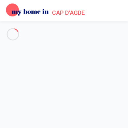
CAP D'AGDE
Voir toutes les photos
Aperçu
Description
Carte
Tarifs et disponibilités
Accueil
Location appartement Agde
Appartement 1 chambre Agde
Appartement 1 chambre Agde
Hébergement proposé par
Lola
- Membre du réseau de